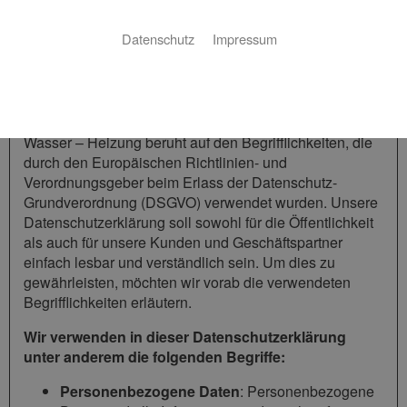
Besuch unseres Webauftritts informieren.
Datenschutz
Impressum
1 Begriffsbestimmungen
Die Datenschutzerklärung der Manfred Ruch Gas –
Wasser – Heizung beruht auf den Begrifflichkeiten, die
durch den Europäischen Richtlinien- und
Verordnungsgeber beim Erlass der Datenschutz-
Grundverordnung (DSGVO) verwendet wurden. Unsere
Datenschutzerklärung soll sowohl für die Öffentlichkeit
als auch für unsere Kunden und Geschäftspartner
einfach lesbar und verständlich sein. Um dies zu
gewährleisten, möchten wir vorab die verwendeten
Begrifflichkeiten erläutern.
Wir verwenden in dieser Datenschutzerklärung
unter anderem die folgenden Begriffe:
Personenbezogene Daten
: Personenbezogene