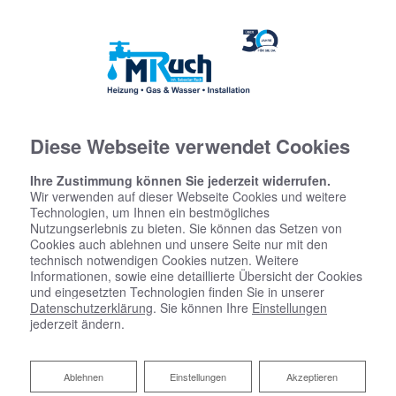
Diese Webseite verwendet Cookies
Ihre Zustimmung können Sie jederzeit widerrufen.
Wir verwenden auf dieser Webseite Cookies und weitere
Technologien, um Ihnen ein bestmögliches
Nutzungserlebnis zu bieten. Sie können das Setzen von
Cookies auch ablehnen und unsere Seite nur mit den
technisch notwendigen Cookies nutzen. Weitere
Informationen, sowie eine detaillierte Übersicht der Cookies
und eingesetzten Technologien finden Sie in unserer
Datenschutzerklärung
Datenschutzerklärung
. Sie können Ihre
Einstellungen
jederzeit ändern.
Wir bedanken uns für Ihren Besuch bei Manfred Ruch Gas –
Wasser – Heizung. Der sichere Umgang mit Ihren Daten ist
uns besonders wichtig. Wir möchten Sie daher hiermit
Ablehnen
Ablehnen
Einstellungen
Akzeptieren
ausführlich über die Verwendung Ihrer Daten bei dem