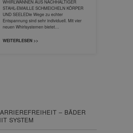
WHIRLWANNEN AUS NACHHALTIGER
STAHL-EMAILLE SCHMEICHELN KÖRPER
Stil für 
UND SEELEDie Wege zu echter
HANSAGENE
Entspannung sind sehr individuell. Mit vier
von Wascht
neuen Whirlsystemen bietet…
unterschi
konzipiert
WEITERLESEN >>
WEITERL
ARRIEREFREIHEIT – BÄDER
IT SYSTEM