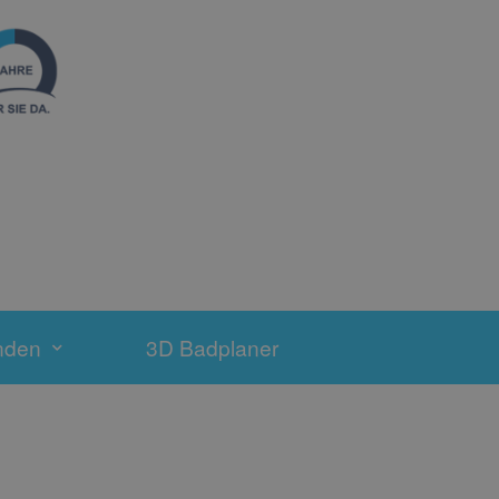
nden
3D Badplaner