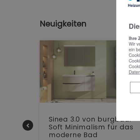
Neuigkeiten
Die
Ihre 
Wir v
ein b
Cooki
Cooki
Cooki
Daten
e |
Sinea 3.0 von burgbad:
Soft Minimalism für das
moderne Bad