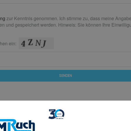
ung
zur Kenntnis genommen. Ich stimme zu, dass meine Angabe
n und gespeichert werden. Hinweis: Sie können Ihre Einwilligun
hen ein:
SENDEN