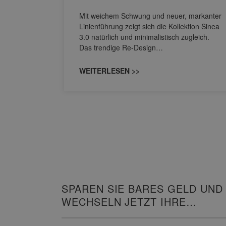
nskomfort
s
Mit weichem Schwung und neuer, markanter
M NEO
Linienführung zeigt sich die Kollektion Sinea
owohl zum
3.0 natürlich und minimalistisch zugleich.
Das trendige Re-Design…
WEITERLESEN >>
SPAREN SIE BARES GELD UND
WECHSELN JETZT IHRE
HEIZUNG!